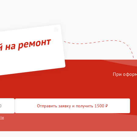
й на ремонт
При оформл
Отправить заявку и получить 1500 ₽
сти