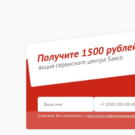
Получите 1500 рубле
Акция сервисного центра Saeco
Отправляя, Вы соглашаетесь с
политикой конфиденциально