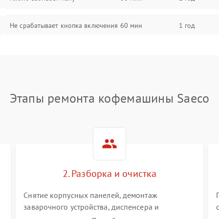
Не срабатывает кнопка включения
60 мин
1 год
Запах гари при работе
60 мин
1 год
Постоянные сбои в работе
60 мин
1 год
Этапы ремонта кофемашины Saeco
2. Разборка и очистка
Снятие корпусных панелей, демонтаж
заварочного устройства, диспенсера и
гидросистемы. Глубокая очистка внутренних