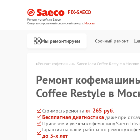
FIX-SAECO
Ремонт устройств Saeco
Специализированный cервисный центр г.
Москва
Мы ремонтируем
Срочный ремонт
Це
шин Saeco в Москве
Ремонт кофемашины Saeco Idea Coffee Restyle в Москве
Ремонт кофемашины
Coffee Restyle в Мос
от 265 руб.
Стоимость ремонта
Бесплатная диагностика
даже при отказ
Привезем и увезем кофемашину Saeco Idea 
Гарантия на наши работы по ремонту кофем
до 3-х лет