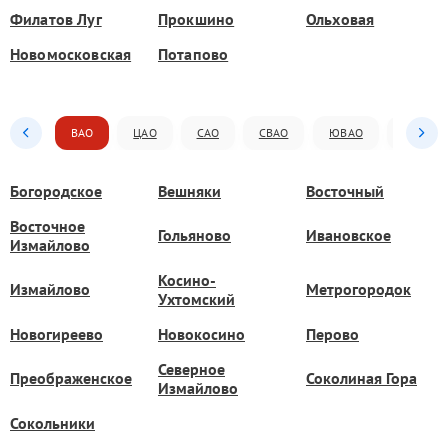
Филатов Луг
Прокшино
Ольховая
Новомосковская
Потапово
ВАО
ЦАО
САО
СВАО
ЮВАО
ЮАО
Богородское
Вешняки
Восточный
Восточное
Гольяново
Ивановское
Измайлово
Косино-
Измайлово
Метрогородок
Ухтомский
Новогиреево
Новокосино
Перово
Северное
Преображенское
Соколиная Гора
Измайлово
Сокольники