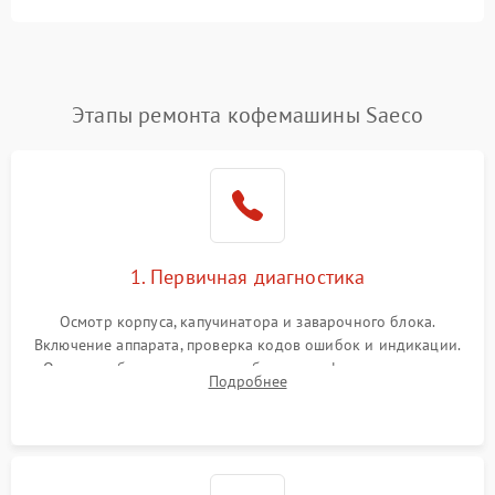
Этапы ремонта кофемашины Saeco
1. Первичная диагностика
Осмотр корпуса, капучинатора и заварочного блока.
Включение аппарата, проверка кодов ошибок и индикации.
Оценка работы помпы, термоблока и кофемолки на слух.
Подробнее
Измерение температуры и давления воды для выявления
локализации поломки.