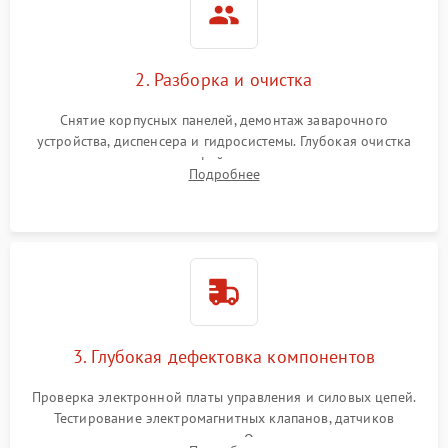
2. Разборка и очистка
Снятие корпусных панелей, демонтаж заварочного
устройства, диспенсера и гидросистемы. Глубокая очистка
внутренних узлов от кофейных масел, жмыха и накипи.
Подробнее
Промывка дренажных каналов и фильтров с использованием
специализированной химии.
3. Глубокая дефектовка компонентов
Проверка электронной платы управления и силовых цепей.
Тестирование электромагнитных клапанов, датчиков
температуры и расходомера. Оценка степени износа