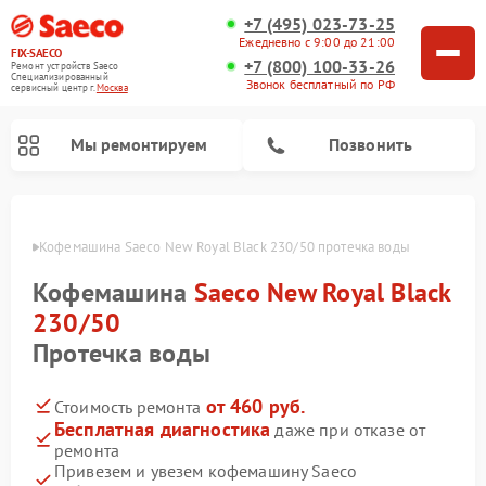
+7 (495) 023-73-25
Ежедневно с 9:00 до 21:00
FIX-SAECO
+7 (800) 100-33-26
Ремонт устройств Saeco
Специализированный
Звонок бесплатный по РФ
cервисный центр г.
Москва
Мы ремонтируем
Позвонить
оскве
Кофемашина Saeco New Royal Black 230/50 протечка воды
Кофемашина
Saeco New Royal Black
230/50
Протечка воды
от 460 руб.
Стоимость ремонта
Бесплатная диагностика
даже при отказе от
ремонта
Привезем и увезем кофемашину Saeco