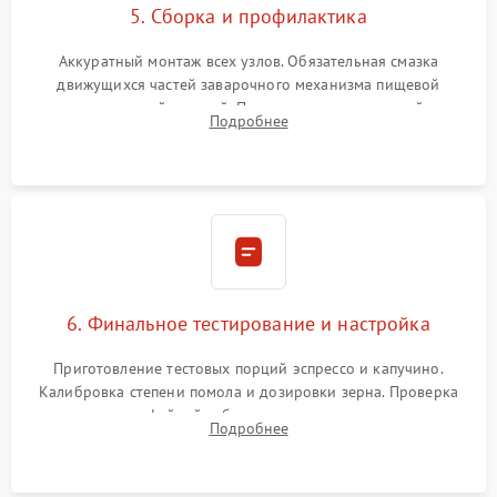
5. Сборка и профилактика
Аккуратный монтаж всех узлов. Обязательная смазка
движущихся частей заварочного механизма пищевой
силиконовой смазкой. Проведение программной
Подробнее
декальцинации и очистки системы от кофейных масел.
Надежная фиксация всех соединений.
6. Финальное тестирование и настройка
Приготовление тестовых порций эспрессо и капучино.
Калибровка степени помола и дозировки зерна. Проверка
плотности кофейной таблетки, температуры напитка и
Подробнее
качества молочной пены. Контроль отсутствия посторонних
шумов и протечек.