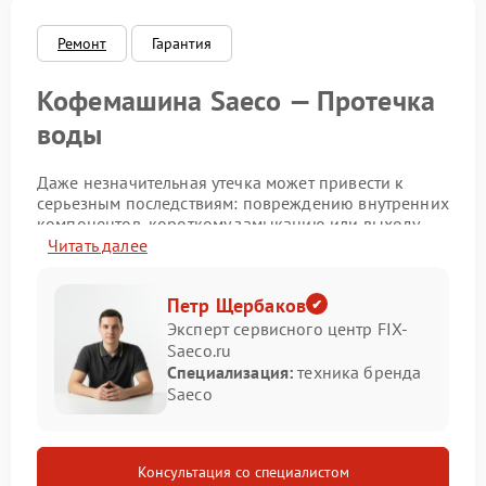
Ремонт
Гарантия
Кофемашина Saeco — Протечка
воды
Даже незначительная утечка может привести к
серьезным последствиям: повреждению внутренних
компонентов, короткому замыканию или выходу
устройства из строя. Разберем основные причины и
Читать далее
способы решения проблемы.
Возможные причины протечки
Петр Щербаков
Эксперт сервисного центр FIX-
Saeco.ru
износ или повреждение уплотнительных
Специализация:
техника бренда
прокладок;
Saeco
трещины в водяных резервуарах или
соединительных трубках;
нарушение герметичности соединений из‑за
ослабления креплений;
Консультация со специалистом
засорение дренажной системы, вызывающее