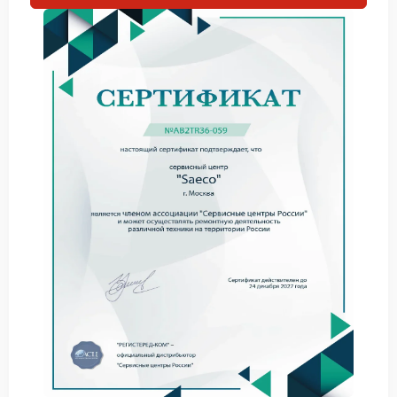
переполнение.
Для точного выявления источника утечки
необходим квалифицированный ремонт Saeco.
Что можно проверить
самостоятельно
Прежде чем обращаться в сервис, выполните
несколько простых действий:
осмотрите внешние соединения и трубки на
наличие видимых повреждений;
проверьте уровень заполнения резервуара — не
превышает ли он допустимую отметку;
убедитесь, что все съемные элементы (поддон,
резервуар) установлены корректно;
проведите очистку дренажной системы от
возможных засоров.
Если эти меры не устранили протечку,
рекомендуется обратиться в сервисный центр
Saeco.