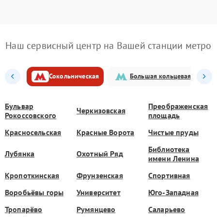
Наш сервисный центр на Вашей станции метро
Сокольническая
Большая кольцевая
Бульвар
Преображенская
Черкизовская
Рокоссовского
площадь
Красносельская
Красные Ворота
Чистые пруды
Библиотека
Лубянка
Охотный Ряд
имени Ленина
Кропоткинская
Фрунзенская
Спортивная
Воробьёвы горы
Университет
Юго-Западная
Тропарёво
Румянцево
Саларьево