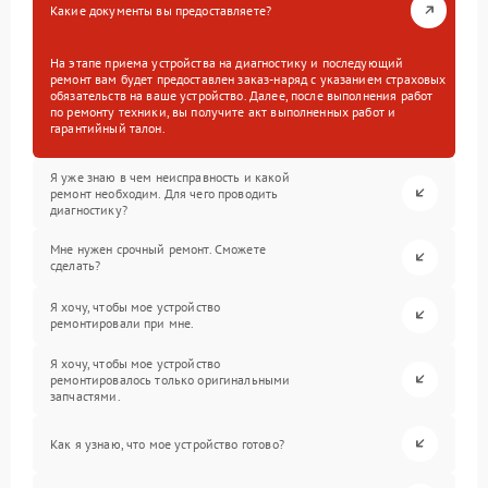
Какие документы вы предоставляете?
На этапе приема устройства на диагностику и последующий
ремонт вам будет предоставлен заказ-наряд с указанием страховых
обязательств на ваше устройство. Далее, после выполнения работ
по ремонту техники, вы получите акт выполненных работ и
гарантийный талон.
Я уже знаю в чем неисправность и какой
ремонт необходим. Для чего проводить
диагностику?
Мне нужен срочный ремонт. Сможете
сделать?
Я хочу, чтобы мое устройство
ремонтировали при мне.
Я хочу, чтобы мое устройство
ремонтировалось только оригинальными
запчастями.
Как я узнаю, что мое устройство готово?