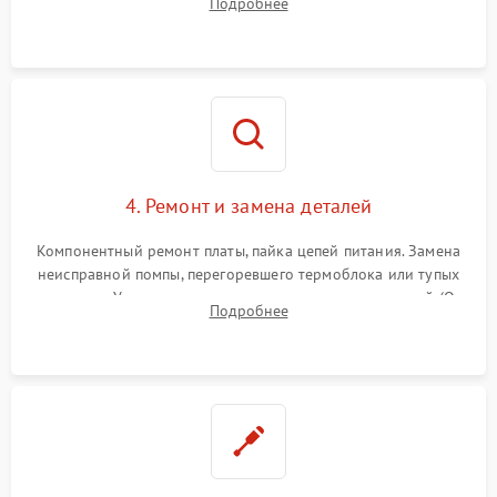
Подробнее
жерновов кофемолки, уплотнительных колец гидросистемы
и шестерней редуктора.
4. Ремонт и замена деталей
Компонентный ремонт платы, пайка цепей питания. Замена
неисправной помпы, перегоревшего термоблока или тупых
жерновов. Установка новых силиконовых уплотнителей (O-
Подробнее
ring) и тефлоновых трубок для надежного устранения
протечек.