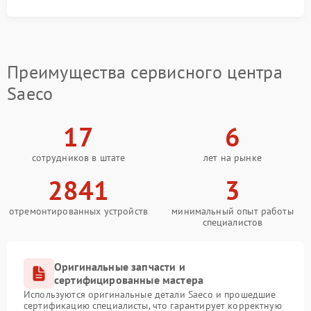
Почему стоит доверить ремонт
сервису FIX-Saeco
Обращение в сервис FIX-Saeco гарантирует:
Преимущества сервисного центра
Saeco
точную диагностику с применением
специализированного оборудования;
использование оригинальных запчастей и
17
6
материалов;
соблюдение заводских стандартов при
проведении работ;
сотрудников в штате
лет на рынке
оформление гарантии на выполненный ремонт.
2841
3
Своевременное обращение в сервис Saeco поможет
избежать усугубления поломки и сохранит
отремонтированных устройств
минимальный опыт работы
работоспособность вашей кофемашины на долгие
специалистов
годы.
Оригинальные запчасти и
сертифицированные мастера
Используются оригинальные детали Saeco и прошедшие
сертификацию специалисты, что гарантирует корректную