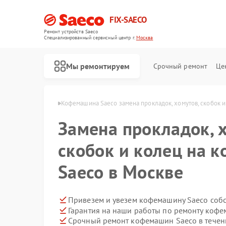
FIX-SAECO
Ремонт устройств Saeco
Специализированный cервисный центр г.
Москва
Мы ремонтируем
Срочный ремонт
Це
шин Saeco в Москве
Кофемашина Saeco замена прокладок, хомутов, скобок и
Замена прокладок, 
скобок и колец на 
Saeco в Москве
Привезем и увезем кофемашину Saeco соб
Гарантия на наши работы по ремонту коф
Срочный ремонт кофемашин Saeco в течен