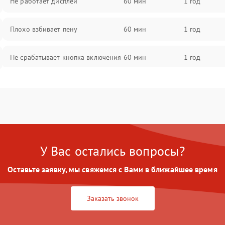
Не работает дисплей
60 мин
1 год
Плохо взбивает пену
60 мин
1 год
Не срабатывает кнопка включения
60 мин
1 год
Запах гари при работе
60 мин
1 год
Постоянные сбои в работе
60 мин
1 год
У Вас остались вопросы?
Оставьте заявку, мы свяжемся с Вами в ближайшее время
Заказать звонок