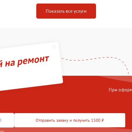
Показать все услуги
й на ремонт
При оформл
Отправить заявку и получить 1500 ₽
сти