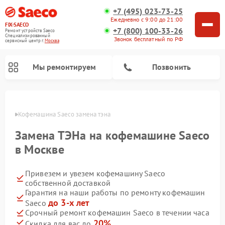
+7 (495) 023-73-25
Ежедневно с 9:00 до 21:00
FIX-SAECO
+7 (800) 100-33-26
Ремонт устройств Saeco
Специализированный
Звонок бесплатный по РФ
cервисный центр г.
Москва
Мы ремонтируем
Позвонить
оскве
Кофемашина Saeco замена тэна 
Замена ТЭНа на кофемашине Saeco
в Москве
Привезем и увезем кофемашину Saeco
собственной доставкой
Гарантия на наши работы по ремонту кофемашин
до 3-х лет
Saeco
Срочный ремонт кофемашин Saeco в течении часа
20%
Скидка для вас до