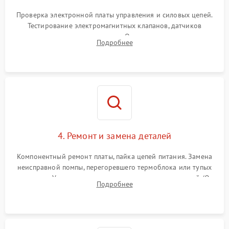
Проверка электронной платы управления и силовых цепей.
Тестирование электромагнитных клапанов, датчиков
температуры и расходомера. Оценка степени износа
Подробнее
жерновов кофемолки, уплотнительных колец гидросистемы
и шестерней редуктора.
4. Ремонт и замена деталей
Компонентный ремонт платы, пайка цепей питания. Замена
неисправной помпы, перегоревшего термоблока или тупых
жерновов. Установка новых силиконовых уплотнителей (O-
Подробнее
ring) и тефлоновых трубок для надежного устранения
протечек.