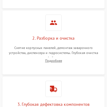
локализации поломки.
2. Разборка и очистка
Снятие корпусных панелей, демонтаж заварочного
устройства, диспенсера и гидросистемы. Глубокая очистка
внутренних узлов от кофейных масел, жмыха и накипи.
Подробнее
Промывка дренажных каналов и фильтров с использованием
специализированной химии.
3. Глубокая дефектовка компонентов