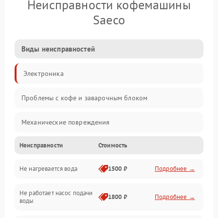
Неисправности кофемашины
Saeco
Виды неисправностей
Электроника
Проблемы с кофе и заварочным блоком
Механические повреждения
Неисправности
Стоимость
Прочие неисправности
Не нагревается вода
1500 ₽
Подробнее →
Включение и работа
Не работает насос подачи
Проблемы с водой
1800 ₽
Подробнее →
воды