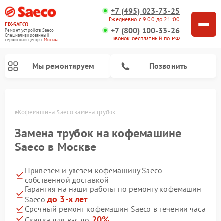
+7 (495) 023-73-25
Ежедневно с 9:00 до 21:00
FIX-SAECO
+7 (800) 100-33-26
Ремонт устройств Saeco
Специализированный
Звонок бесплатный по РФ
cервисный центр г.
Москва
Мы ремонтируем
Позвонить
оскве
Кофемашина Saeco замена трубок
Замена трубок на кофемашине
Saeco в Москве
Привезем и увезем кофемашину Saeco
собственной доставкой
Гарантия на наши работы по ремонту кофемашин
до 3-х лет
Saeco
Срочный ремонт кофемашин Saeco в течении часа
20%
Скидка для вас до