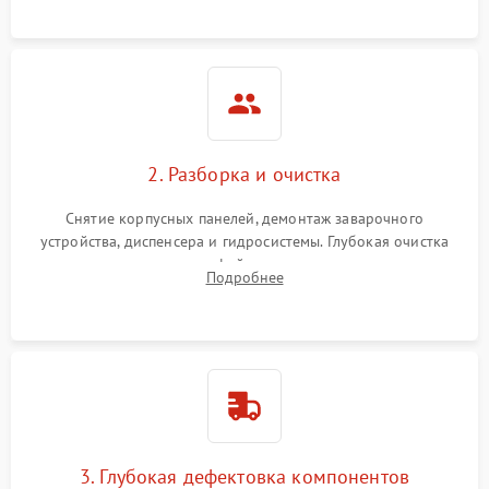
локализации поломки.
2. Разборка и очистка
Снятие корпусных панелей, демонтаж заварочного
устройства, диспенсера и гидросистемы. Глубокая очистка
внутренних узлов от кофейных масел, жмыха и накипи.
Подробнее
Промывка дренажных каналов и фильтров с использованием
специализированной химии.
3. Глубокая дефектовка компонентов