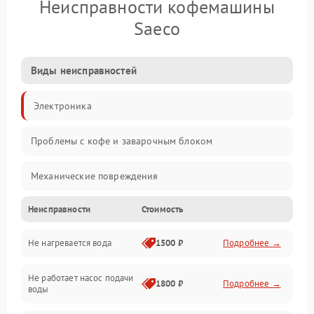
Неисправности кофемашины
Saeco
Виды неисправностей
Электроника
Проблемы с кофе и заварочным блоком
Механические повреждения
Неисправности
Стоимость
Прочие неисправности
Не нагревается вода
1500 ₽
Подробнее →
Включение и работа
Не работает насос подачи
Проблемы с водой
1800 ₽
Подробнее →
воды