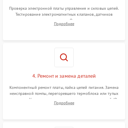
Проверка электронной платы управления и силовых цепей.
Тестирование электромагнитных клапанов, датчиков
температуры и расходомера. Оценка степени износа
Подробнее
жерновов кофемолки, уплотнительных колец гидросистемы
и шестерней редуктора.
4. Ремонт и замена деталей
Компонентный ремонт платы, пайка цепей питания. Замена
неисправной помпы, перегоревшего термоблока или тупых
жерновов. Установка новых силиконовых уплотнителей (O-
Подробнее
ring) и тефлоновых трубок для надежного устранения
протечек.