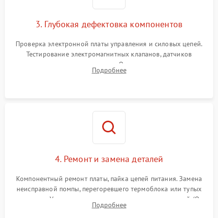
3. Глубокая дефектовка компонентов
Проверка электронной платы управления и силовых цепей.
Тестирование электромагнитных клапанов, датчиков
температуры и расходомера. Оценка степени износа
Подробнее
жерновов кофемолки, уплотнительных колец гидросистемы
и шестерней редуктора.
4. Ремонт и замена деталей
Компонентный ремонт платы, пайка цепей питания. Замена
неисправной помпы, перегоревшего термоблока или тупых
жерновов. Установка новых силиконовых уплотнителей (O-
Подробнее
ring) и тефлоновых трубок для надежного устранения