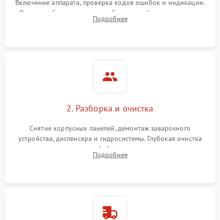
Включение аппарата, проверка кодов ошибок и индикации.
Оценка работы помпы, термоблока и кофемолки на слух.
Подробнее
Измерение температуры и давления воды для выявления
локализации поломки.
2. Разборка и очистка
Снятие корпусных панелей, демонтаж заварочного
устройства, диспенсера и гидросистемы. Глубокая очистка
внутренних узлов от кофейных масел, жмыха и накипи.
Подробнее
Промывка дренажных каналов и фильтров с использованием
специализированной химии.