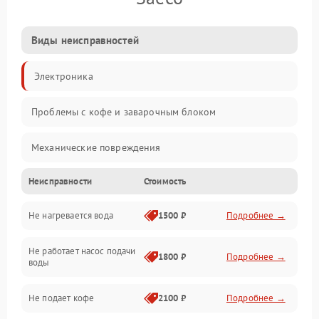
Виды неисправностей
Электроника
Проблемы с кофе и заварочным блоком
Механические повреждения
Неисправности
Стоимость
Прочие неисправности
Не нагревается вода
1500 ₽
Подробнее →
Включение и работа
Не работает насос подачи
Проблемы с водой
1800 ₽
Подробнее →
воды
Проблемы с капучинатором и паром
Не подает кофе
2100 ₽
Подробнее →