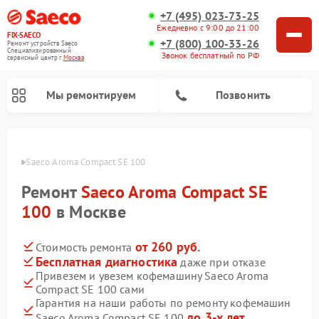
+7 (495) 023-73-25
Ежедневно с 9:00 до 21:00
FIX-SAECO
+7 (800) 100-33-26
Ремонт устройств Saeco
Специализированный
Звонок бесплатный по РФ
cервисный центр г.
Москва
Мы ремонтируем
Позвонить
Saeco
Saeco Aroma Compact SE 100
Ремонт
Saeco Aroma Compact SE
100
в Москве
от 260 руб.
Стоимость ремонта
Бесплатная диагностика
даже при отказе
Привезем и увезем кофемашину Saeco Aroma
Compact SE 100 сами
Гарантия на наши работы по ремонту кофемашин
до 3-х лет
Saeco Aroma Compact SE 100