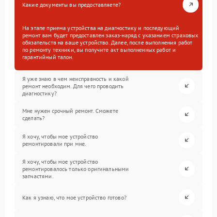
Какие документы вы предоставляете?
На этапе приема устройства на диагностику и последующий
ремонт вам будет предоставлен заказ-наряд с указанием страховых
обязательств на ваше устройство. Далее, после выполнения работ
по ремонту техники, вы получите акт выполненных работ и
гарантийный талон.
Я уже знаю в чем неисправность и какой
ремонт необходим. Для чего проводить
диагностику?
Мне нужен срочный ремонт. Сможете
сделать?
Я хочу, чтобы мое устройство
ремонтировали при мне.
Я хочу, чтобы мое устройство
ремонтировалось только оригинальными
запчастями.
Как я узнаю, что мое устройство готово?