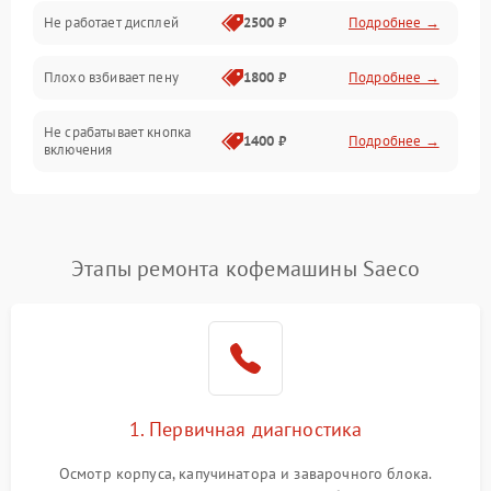
Управление и электроника
Не работает дисплей
2500 ₽
Подробнее →
Программное обеспечение
Плохо взбивает пену
1800 ₽
Подробнее →
Не срабатывает кнопка
1400 ₽
Подробнее →
включения
Запах гари при работе
1800 ₽
Подробнее →
Постоянные сбои в работе
1500 ₽
Подробнее →
Этапы ремонта кофемашины Saeco
1. Первичная диагностика
Осмотр корпуса, капучинатора и заварочного блока.