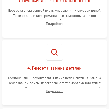
3. Глубокая дефектовка компонентов
Проверка электронной платы управления и силовых цепей.
Тестирование электромагнитных клапанов, датчиков
температуры и расходомера. Оценка степени износа
Подробнее
жерновов кофемолки, уплотнительных колец гидросистемы
и шестерней редуктора.
4. Ремонт и замена деталей
Компонентный ремонт платы, пайка цепей питания. Замена
неисправной помпы, перегоревшего термоблока или тупых
жерновов. Установка новых силиконовых уплотнителей (O-
Подробнее
ring) и тефлоновых трубок для надежного устранения
протечек.