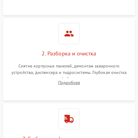
локализации поломки.
2. Разборка и очистка
Снятие корпусных панелей, демонтаж заварочного
устройства, диспенсера и гидросистемы. Глубокая очистка
внутренних узлов от кофейных масел, жмыха и накипи.
Подробнее
Промывка дренажных каналов и фильтров с использованием
специализированной химии.