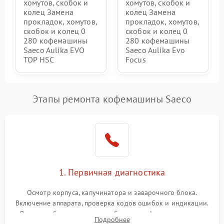
хомутов, скобок и
хомутов, скобок и
колец Замена
колец Замена
прокладок, хомутов,
прокладок, хомутов,
скобок и колец 0
скобок и колец 0
280 кофемашины
280 кофемашины
Saeco Aulika EVO
Saeco Aulika Evo
TOP HSC
Focus
Этапы ремонта кофемашины Saeco
1. Первичная диагностика
Осмотр корпуса, капучинатора и заварочного блока.
Включение аппарата, проверка кодов ошибок и индикации.
Оценка работы помпы, термоблока и кофемолки на слух.
Подробнее
Измерение температуры и давления воды для выявления