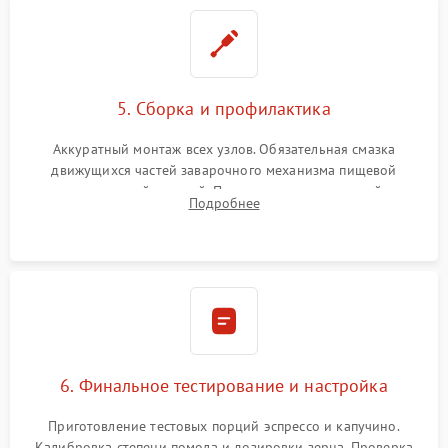
5. Сборка и профилактика
Аккуратный монтаж всех узлов. Обязательная смазка
движущихся частей заварочного механизма пищевой
силиконовой смазкой. Проведение программной
Подробнее
декальцинации и очистки системы от кофейных масел.
Надежная фиксация всех соединений.
6. Финальное тестирование и настройка
Приготовление тестовых порций эспрессо и капучино.
Калибровка степени помола и дозировки зерна. Проверка