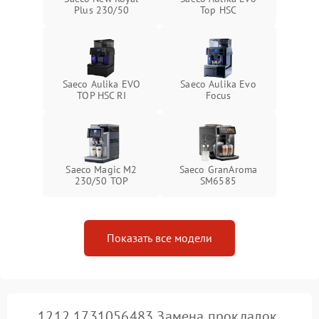
Plus 230/50
Top HSC
Saeco Aulika EVO
Saeco Aulika Evo
TOP HSC RI
Focus
Saeco Magic M2
Saeco GranAroma
230/50 TOP
SM6585
Показать все модели
1212 1731056483 Замена прокладок,