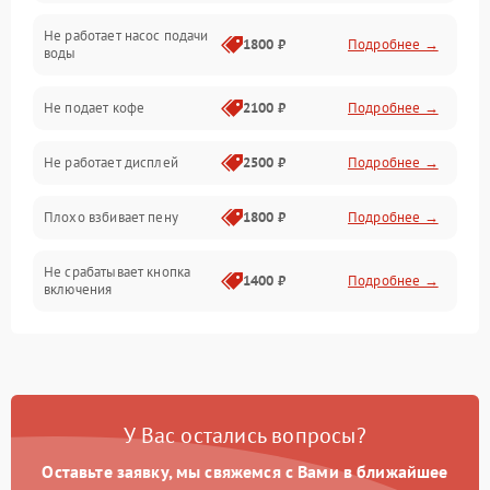
Не работает насос подачи
Проблемы с водой
1800 ₽
Подробнее →
воды
Проблемы с капучинатором и паром
Не подает кофе
2100 ₽
Подробнее →
Управление и электроника
Не работает дисплей
2500 ₽
Подробнее →
Программное обеспечение
Плохо взбивает пену
1800 ₽
Подробнее →
Не срабатывает кнопка
1400 ₽
Подробнее →
включения
Запах гари при работе
1800 ₽
Подробнее →
Постоянные сбои в работе
1500 ₽
Подробнее →
У Вас остались вопросы?
Оставьте заявку, мы свяжемся с Вами в ближайшее