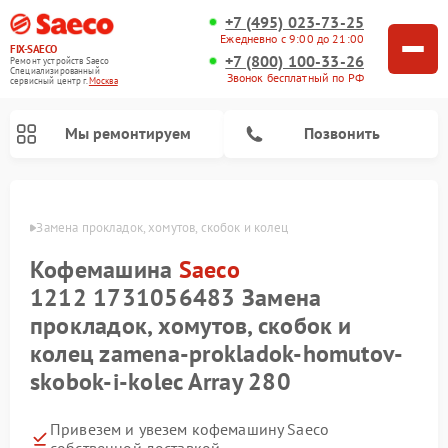
+7 (495) 023-73-25
Ежедневно с 9:00 до 21:00
FIX-SAECO
+7 (800) 100-33-26
Ремонт устройств Saeco
Специализированный
Звонок бесплатный по РФ
cервисный центр г.
Москва
Мы ремонтируем
Позвонить
Saeco
Замена прокладок, хомутов, скобок и колец
Кофемашина
Saeco
1212 1731056483 Замена
прокладок, хомутов, скобок и
колец zamena-prokladok-homutov-
skobok-i-kolec Array 280
Привезем и увезем кофемашину Saeco
собственной доставкой