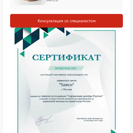
Квалифицированные мастера с большим опытом
работы.
Использование оригинальных запасных частей
Консультация со специалистом
от производителя.
Современное диагностическое оборудование
для точного выявления неисправностей.
Гарантия на все выполненные работы и
установленные детали.
Наш сервис-центр стремится к тому, чтобы каждая
кофемашина работала безупречно. Мы устраняем
неисправности любого уровня сложности, от
засоров до сбоев в электронных системах, в
максимально сжатые сроки.
Как проходит ремонт Saeco
Процесс начинается с детальной диагностики,
чтобы определить источник проблемы. После
согласования с клиентом мы приступаем к ремонту,
применяя проверенные технологии и инструменты.
По завершении проводится тестирование, чтобы
гарантировать стабильную работу кофемашины.