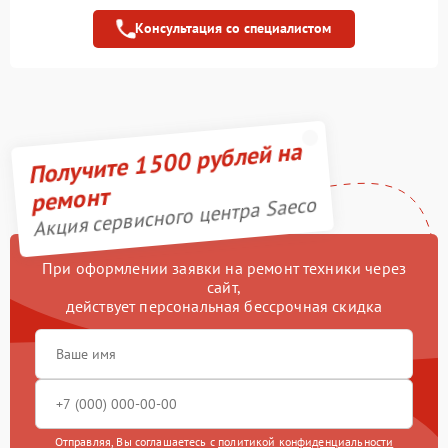
Консультация со специалистом
Ремонт термодатчика
1030 рублей
Замена ТЭНа
680 рублей
Ремонт насоса
930 рублей
Получите 1500 рублей на
Ремонт гидросистемы
900 рублей
ремонт
Акция сервисного центра Saeco
Декальцинация
580 рублей
При оформлении заявки на ремонт техники через
Замена фильтра
830 рублей
сайт,
действует персональная бессрочная скидка
Замена трубок
460 рублей
Замена прокладок,
300 рублей
хомутов, скобок и колец
Ремонт системной платы
1430 рублей
Отправляя, Вы соглашаетесь с
политикой конфиденциальности