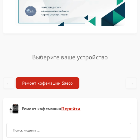
Прием устройства и консультация клиента.
Диагностика с использованием
специализированных инструментов.
Согласование сроков и стоимости ремонта.
Ремонт и финальное тестирование перед
возвратом техники.
Свяжитесь с нами прямо сейчас
Выберите ваше устройство
Мы расположены по адресу ул. Чаянова 18 и готовы
принять технику в любой рабочий день. Для записи
или уточнения деталей звоните по телефону +7
←
→
(495) 023-73-25. Наши специалисты ответят на
Ремонт кофемашин Saeco
вопросы и помогут выбрать удобное время визита.
Обращайтесь в наш сервис Saeco уже сегодня,
чтобы восстановить функциональность
кофемашины!
Перейти
Ремонт кофемашин