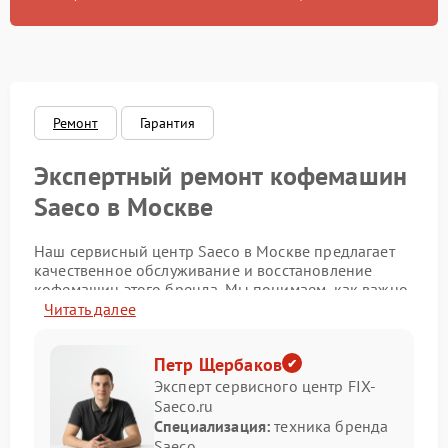
Ремонт
Гарантия
Экспертный ремонт кофемашин
Saeco в Москве
Наш сервисный центр Saeco в Москве предлагает
качественное обслуживание и восстановление
кофемашин этого бренда. Мы понимаем, как важно
иметь исправное оборудование для приготовления
Читать далее
идеального кофе. Наши специалисты используют
только оригинальные детали и передовые методы
Петр Щербаков
диагностики, чтобы обеспечить надежную работу
техники.
Эксперт сервисного центр FIX-
Saeco.ru
Преимущества сервиса Saeco
Специализация:
техника бренда
Saeco