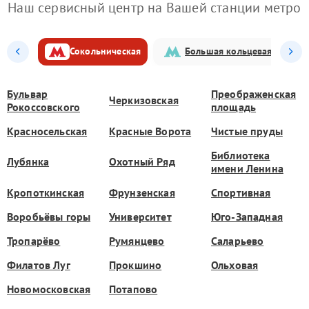
Наш сервисный центр на Вашей станции метро
Сокольническая
Большая кольцевая
Бульвар
Преображенская
Черкизовская
Рокоссовского
площадь
Красносельская
Красные Ворота
Чистые пруды
Библиотека
Лубянка
Охотный Ряд
имени Ленина
Кропоткинская
Фрунзенская
Спортивная
Воробьёвы горы
Университет
Юго-Западная
Тропарёво
Румянцево
Саларьево
Филатов Луг
Прокшино
Ольховая
Новомосковская
Потапово