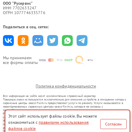
ООО "Русервис"
ИНН 7702633247
ОГРН 1077746335776
Поделиться в соц. сетях:
Мы принимаем
все формы оплаты
Политика конфиденциальности
Вся информация на сайте носит исключительно справочный характер.
Товарные знаки используются исключительно для описания устройств, в отношении которых
сервисные центры saeco-fixim.ru предоставляют услуги по ремонту. Услуги оказываются в
неавторизованных сервисных центрах saeco-fixim.ru, которые не связаны с
правообладателями товарных знаков или их официальными представителями.
Ремонт осуществляется для устройств, уже введенных в гражданский оборот в соответствии
Этот сайт использует файлы cookie. Вы можете
со статьей 1487 ГК РФ.
Использование товарных знаков не преследует цели индивидуализации услуг или введения
ознакомиться с
правилами использования
Согласен
потребителей в заблуждение, а служит для информирования о предоставляемых услугах по
файлов cookie
ремонту техники указанных брендов.
Представленная на сайте информация не является публичной офертой, определяемой