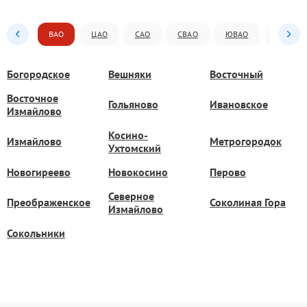
ВАО
ЦАО
САО
СВАО
ЮВАО
ЮАО
Богородское
Вешняки
Восточный
Восточное
Гольяново
Ивановское
Измайлово
Косино-
Измайлово
Метрогородок
Ухтомский
Новогиреево
Новокосино
Перово
Северное
Преображенское
Соколиная Гора
Измайлово
Сокольники