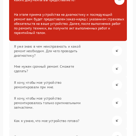
На этапе приема устройства на диагностику и последующий
ремонт вам будет предоставлен заказ-наряд с указанием страховых
обязательств на ваше устройство. Далее, после выполнения работ
по ремонту техники, вы получите акт выполненных работ и
гарантийный талон.
Я уже знаю в чем неисправность и какой
ремонт необходим. Для чего проводить
диагностику?
Мне нужен срочный ремонт. Сможете
сделать?
Я хочу, чтобы мое устройство
ремонтировали при мне.
Я хочу, чтобы мое устройство
ремонтировалось только оригинальными
запчастями.
Как я узнаю, что мое устройство готово?