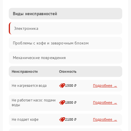
Виды неисправностей
Электроника
Проблемы с кофе и заварочным блоком
Механические повреждения
Неисправности
Стоимость
Прочие неисправности
Не нагревается вода
1500 ₽
Подробнее →
Включение и работа
Не работает насос подачи
Проблемы с водой
1800 ₽
Подробнее →
воды
Проблемы с капучинатором и паром
Не подает кофе
2100 ₽
Подробнее →
Управление и электроника