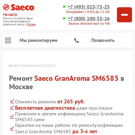
+7 (495) 023-73-25
Ежедневно с 9:00 до 21:00
FIX-SAECO
+7 (800) 100-33-26
Ремонт устройств Saeco
Специализированный
Звонок бесплатный по РФ
cервисный центр г.
Москва
Мы ремонтируем
Позвонить
Saeco
Saeco GranAroma SM6585
Ремонт
Saeco GranAroma SM6585
в
Москве
от 265 руб.
Стоимость ремонта
Бесплатная диагностика
даже при отказе
Привезем и увезем кофемашину Saeco GranAroma
SM6585 сами
Гарантия на наши работы по ремонту кофемашин
до 3-х лет
Saeco GranAroma SM6585