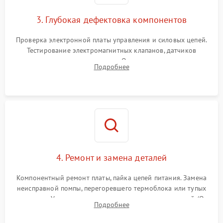
3. Глубокая дефектовка компонентов
Проверка электронной платы управления и силовых цепей.
Тестирование электромагнитных клапанов, датчиков
температуры и расходомера. Оценка степени износа
Подробнее
жерновов кофемолки, уплотнительных колец гидросистемы
и шестерней редуктора.
4. Ремонт и замена деталей
Компонентный ремонт платы, пайка цепей питания. Замена
неисправной помпы, перегоревшего термоблока или тупых
жерновов. Установка новых силиконовых уплотнителей (O-
Подробнее
ring) и тефлоновых трубок для надежного устранения
протечек.