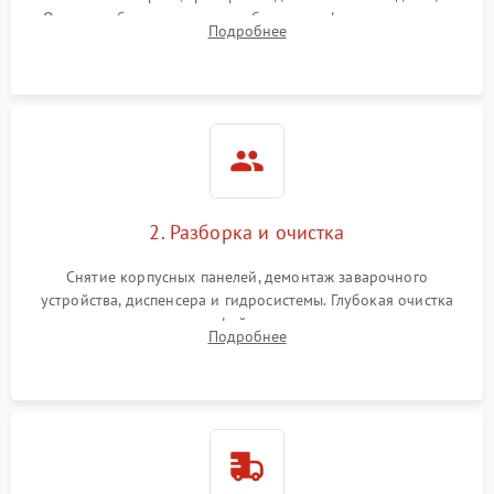
Оценка работы помпы, термоблока и кофемолки на слух.
Подробнее
Измерение температуры и давления воды для выявления
локализации поломки.
2. Разборка и очистка
Снятие корпусных панелей, демонтаж заварочного
устройства, диспенсера и гидросистемы. Глубокая очистка
внутренних узлов от кофейных масел, жмыха и накипи.
Подробнее
Промывка дренажных каналов и фильтров с использованием
специализированной химии.