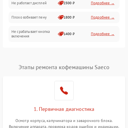
Не работает дисплей
2500 ₽
Подробнее →
Программное обеспечение
Плохо взбивает пену
1800 ₽
Подробнее →
Не срабатывает кнопка
1400 ₽
Подробнее →
включения
Запах гари при работе
1800 ₽
Подробнее →
Постоянные сбои в работе
1500 ₽
Подробнее →
Этапы ремонта кофемашины Saeco
1. Первичная диагностика
Осмотр корпуса, капучинатора и заварочного блока.
Включение аппарата, проверка кодов ошибок и индикации.