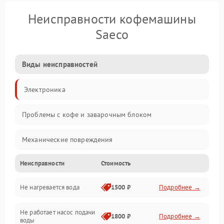
Неисправности кофемашины
Saeco
Виды неисправностей
Электроника
Проблемы с кофе и заварочным блоком
Механические повреждения
Неисправности
Стоимость
Прочие неисправности
Не нагревается вода
1500 ₽
Подробнее →
Включение и работа
Не работает насос подачи
Проблемы с водой
1800 ₽
Подробнее →
воды