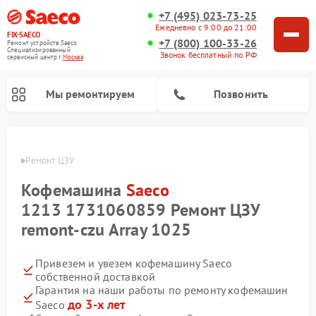
+7 (495) 023-73-25
Ежедневно с 9:00 до 21:00
FIX-SAECO
+7 (800) 100-33-26
Ремонт устройств Saeco
Специализированный
Звонок бесплатный по РФ
cервисный центр г.
Москва
Мы ремонтируем
Позвонить
Saeco
Ремонт ЦЗУ
Кофемашина
Saeco
1213 1731060859 Ремонт ЦЗУ
remont-czu Array 1025
Привезем и увезем кофемашину Saeco
собственной доставкой
Гарантия на наши работы по ремонту кофемашин
до 3-х лет
Saeco