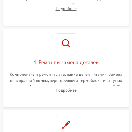
температуры и расходомера. Оценка степени износа
Подробнее
жерновов кофемолки, уплотнительных колец гидросистемы
и шестерней редуктора.
4. Ремонт и замена деталей
Компонентный ремонт платы, пайка цепей питания. Замена
неисправной помпы, перегоревшего термоблока или тупых
жерновов. Установка новых силиконовых уплотнителей (O-
Подробнее
ring) и тефлоновых трубок для надежного устранения
протечек.