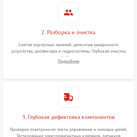
2. Разборка и очистка
Снятие корпусных панелей, демонтаж заварочного
устройства, диспенсера и гидросистемы. Глубокая очистка
внутренних узлов от кофейных масел, жмыха и накипи.
Подробнее
Промывка дренажных каналов и фильтров с использованием
специализированной химии.
3. Глубокая дефектовка компонентов
Проверка электронной платы управления и силовых цепей.
Тестирование электромагнитных клапанов, датчиков