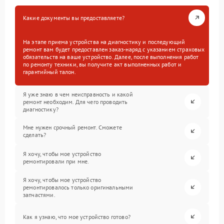
Какие документы вы предоставляете?
На этапе приема устройства на диагностику и последующий
ремонт вам будет предоставлен заказ-наряд с указанием страховых
обязательств на ваше устройство. Далее, после выполнения работ
по ремонту техники, вы получите акт выполненных работ и
гарантийный талон.
Я уже знаю в чем неисправность и какой
ремонт необходим. Для чего проводить
диагностику?
Мне нужен срочный ремонт. Сможете
сделать?
Я хочу, чтобы мое устройство
ремонтировали при мне.
Я хочу, чтобы мое устройство
ремонтировалось только оригинальными
запчастями.
Как я узнаю, что мое устройство готово?