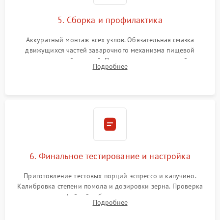
5. Сборка и профилактика
Аккуратный монтаж всех узлов. Обязательная смазка
движущихся частей заварочного механизма пищевой
силиконовой смазкой. Проведение программной
Подробнее
декальцинации и очистки системы от кофейных масел.
Надежная фиксация всех соединений.
6. Финальное тестирование и настройка
Приготовление тестовых порций эспрессо и капучино.
Калибровка степени помола и дозировки зерна. Проверка
плотности кофейной таблетки, температуры напитка и
Подробнее
качества молочной пены. Контроль отсутствия посторонних
шумов и протечек.