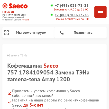
+7 (495) 023-73-25
Ежедневно с 9:00 до 21:00
FIX-SAECO
+7 (800) 100-33-26
Ремонт устройств Saeco
Специализированный
Звонок бесплатный по РФ
cервисный центр г.
Москва
Мы ремонтируем
Позвонить
Saeco
Замена ТЭНа 
Кофемашина
Saeco
757 1784109054 Замена ТЭНа
zamena-tena Array 1200
Привезем и увезем кофемашину Saeco
собственной доставкой
Гарантия на наши работы по ремонту кофемашин
до 3-х лет
Saeco