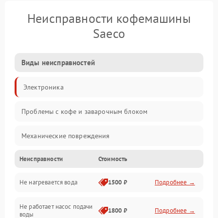
Неисправности кофемашины
Saeco
Виды неисправностей
Электроника
Проблемы с кофе и заварочным блоком
Механические повреждения
Неисправности
Стоимость
Прочие неисправности
Не нагревается вода
1500 ₽
Подробнее →
Включение и работа
Не работает насос подачи
Проблемы с водой
1800 ₽
Подробнее →
воды