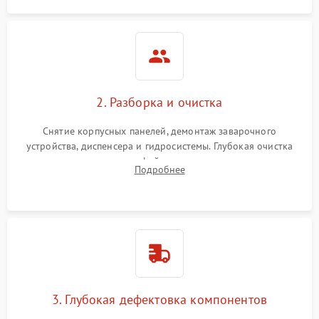
2. Разборка и очистка
Снятие корпусных панелей, демонтаж заварочного
устройства, диспенсера и гидросистемы. Глубокая очистка
внутренних узлов от кофейных масел, жмыха и накипи.
Подробнее
Промывка дренажных каналов и фильтров с использованием
специализированной химии.
3. Глубокая дефектовка компонентов