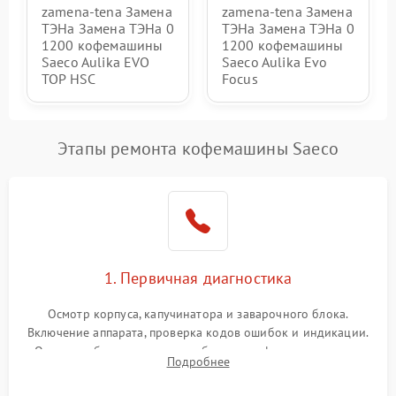
zamena-tena Замена
zamena-tena Замена
ТЭНа Замена ТЭНа 0
ТЭНа Замена ТЭНа 0
1200 кофемашины
1200 кофемашины
Saeco Aulika EVO
Saeco Aulika Evo
TOP HSC
Focus
Этапы ремонта кофемашины Saeco
1. Первичная диагностика
Осмотр корпуса, капучинатора и заварочного блока.
Включение аппарата, проверка кодов ошибок и индикации.
Оценка работы помпы, термоблока и кофемолки на слух.
Подробнее
Измерение температуры и давления воды для выявления
локализации поломки.