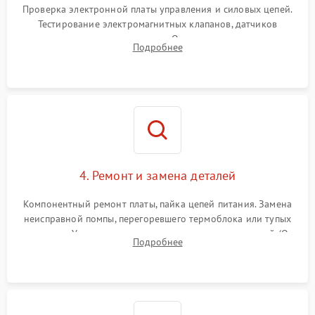
Проверка электронной платы управления и силовых цепей.
Тестирование электромагнитных клапанов, датчиков
температуры и расходомера. Оценка степени износа
Подробнее
жерновов кофемолки, уплотнительных колец гидросистемы
и шестерней редуктора.
4. Ремонт и замена деталей
Компонентный ремонт платы, пайка цепей питания. Замена
неисправной помпы, перегоревшего термоблока или тупых
жерновов. Установка новых силиконовых уплотнителей (O-
Подробнее
ring) и тефлоновых трубок для надежного устранения
протечек.