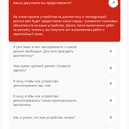
Какие документы вы предоставляете?
На этапе приема устройства на диагностику и последующий
ремонт вам будет предоставлен заказ-наряд с указанием страховых
обязательств на ваше устройство. Далее, после выполнения работ
по ремонту техники, вы получите акт выполненных работ и
гарантийный талон.
Я уже знаю в чем неисправность и какой
ремонт необходим. Для чего проводить
диагностику?
Мне нужен срочный ремонт. Сможете
сделать?
Я хочу, чтобы мое устройство
ремонтировали при мне.
Я хочу, чтобы мое устройство
ремонтировалось только оригинальными
запчастями.
Как я узнаю, что мое устройство готово?