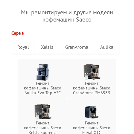
Мы ремонтируем и другие модели
кофемашин Saeco
Серии
Royal
Xelsis
GranAroma
Aulika
Ремонт
Ремонт
кофемашины Saeco
кофемашины Saeco
Aulika Evo Top HSC
GranAroma SM6585
Ремонт
Ремонт
кофемашины Saeco
кофемашины Saeco
Xelsis Suprema
Royal OTC