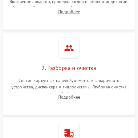
Включение аппарата, проверка кодов ошибок и индикации.
Оценка работы помпы, термоблока и кофемолки на слух.
Подробнее
Измерение температуры и давления воды для выявления
локализации поломки.
2. Разборка и очистка
Снятие корпусных панелей, демонтаж заварочного
устройства, диспенсера и гидросистемы. Глубокая очистка
внутренних узлов от кофейных масел, жмыха и накипи.
Подробнее
Промывка дренажных каналов и фильтров с использованием
специализированной химии.