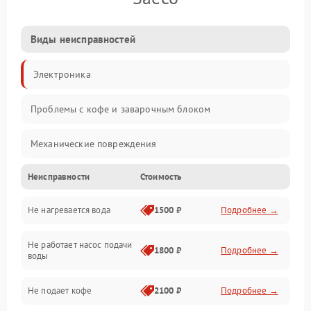
Виды неисправностей
Электроника
Проблемы с кофе и заварочным блоком
Механические повреждения
Неисправности
Стоимость
Прочие неисправности
Не нагревается вода
1500 ₽
Подробнее →
Включение и работа
Не работает насос подачи
Проблемы с водой
1800 ₽
Подробнее →
воды
Проблемы с капучинатором и паром
Не подает кофе
2100 ₽
Подробнее →