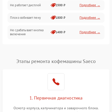
Управление и электроника
Не работает дисплей
2500 ₽
Подробнее →
Программное обеспечение
Плохо взбивает пену
1800 ₽
Подробнее →
Не срабатывает кнопка
1400 ₽
Подробнее →
включения
Запах гари при работе
1800 ₽
Подробнее →
Постоянные сбои в работе
1500 ₽
Подробнее →
Этапы ремонта кофемашины Saeco
1. Первичная диагностика
Осмотр корпуса, капучинатора и заварочного блока.