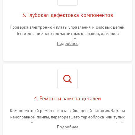
3. Глубокая дефектовка компонентов
Проверка электронной платы управления и силовых цепей.
Тестирование электромагнитных клапанов, датчиков
температуры и расходомера. Оценка степени износа
Подробнее
жерновов кофемолки, уплотнительных колец гидросистемы
и шестерней редуктора.
4. Ремонт и замена деталей
Компонентный ремонт платы, пайка цепей питания. Замена
неисправной помпы, перегоревшего термоблока или тупых
жерновов. Установка новых силиконовых уплотнителей (O-
Подробнее
ring) и тефлоновых трубок для надежного устранения