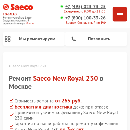
+7 (495) 023-73-25
Ежедневно с 9:00 до 21:00
FIX-SAECO
+7 (800) 100-33-26
Ремонт устройств Saeco
Специализированный
Звонок бесплатный по РФ
cервисный центр г.
Москва
Мы ремонтируем
Позвонить
Saeco
Saeco New Royal 230
Ремонт
Saeco New Royal 230
в
Москве
от 265 руб.
Стоимость ремонта
Бесплатная диагностика
даже при отказе
Привезем и увезем кофемашину Saeco New Royal
230 сами
Гарантия на наши работы по ремонту кофемашин
до 3-х лет
Saeco New Royal 230