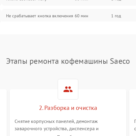
Не срабатывает кнопка включения
60 мин
1 год
Запах гари при работе
60 мин
1 год
Постоянные сбои в работе
60 мин
1 год
Этапы ремонта кофемашины Saeco
2. Разборка и очистка
Снятие корпусных панелей, демонтаж
заварочного устройства, диспенсера и
гидросистемы. Глубокая очистка внутренних