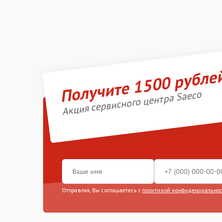
Получите 1500 рубле
Акция сервисного центра Saeco
Отправляя, Вы соглашаетесь с
политикой конфиденциально