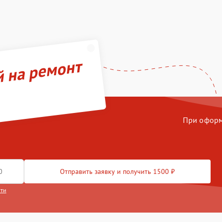
й на ремонт
При оформл
Отправить заявку и получить 1500 ₽
сти