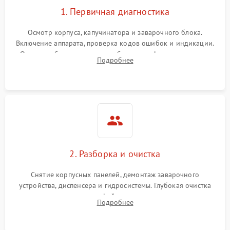
1. Первичная диагностика
Осмотр корпуса, капучинатора и заварочного блока.
Включение аппарата, проверка кодов ошибок и индикации.
Оценка работы помпы, термоблока и кофемолки на слух.
Подробнее
Измерение температуры и давления воды для выявления
локализации поломки.
2. Разборка и очистка
Снятие корпусных панелей, демонтаж заварочного
устройства, диспенсера и гидросистемы. Глубокая очистка
внутренних узлов от кофейных масел, жмыха и накипи.
Подробнее
Промывка дренажных каналов и фильтров с использованием
специализированной химии.