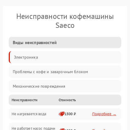
Неисправности кофемашины
Saeco
Виды неисправностей
Электроника
Проблемы с кофе и заварочным блоком
Механические повреждения
Неисправности
Стоимость
Прочие неисправности
Не нагревается вода
1500 ₽
Подробнее →
Включение и работа
Не работает насос подачи
Проблемы с водой