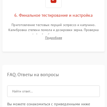
6. Финальное тестирование и настройка
Приготовление тестовых порций эспрессо и капучино.
Калибровка степени помола и дозировки зерна. Проверка
плотности кофейной таблетки, температуры напитка и
Подробнее
качества молочной пены. Контроль отсутствия посторонних
шумов и протечек.
FAQ. Ответы на вопросы
Вы можете ознакомиться с приведенными ниже