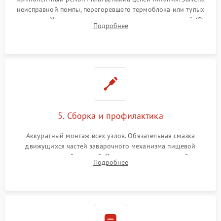
неисправной помпы, перегоревшего термоблока или тупых
жерновов. Установка новых силиконовых уплотнителей (O-
Подробнее
ring) и тефлоновых трубок для надежного устранения
протечек.
5. Сборка и профилактика
Аккуратный монтаж всех узлов. Обязательная смазка
движущихся частей заварочного механизма пищевой
силиконовой смазкой. Проведение программной
Подробнее
декальцинации и очистки системы от кофейных масел.
Надежная фиксация всех соединений.