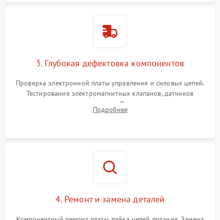
3. Глубокая дефектовка компонентов
Проверка электронной платы управления и силовых цепей.
Тестирование электромагнитных клапанов, датчиков
температуры и расходомера. Оценка степени износа
Подробнее
жерновов кофемолки, уплотнительных колец гидросистемы
и шестерней редуктора.
4. Ремонт и замена деталей
Компонентный ремонт платы, пайка цепей питания. Замена