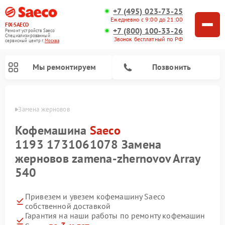
+7 (495) 023-73-25
Ежедневно с 9:00 до 21:00
FIX-SAECO
+7 (800) 100-33-26
Ремонт устройств Saeco
Специализированный
Звонок бесплатный по РФ
cервисный центр г.
Москва
Мы ремонтируем
Позвонить
Saeco
Замена жерновов
Кофемашина
Saeco
1193 1731061078 Замена
жерновов zamena-zhernovov Array
540
Привезем и увезем кофемашину Saeco
собственной доставкой
Гарантия на наши работы по ремонту кофемашин